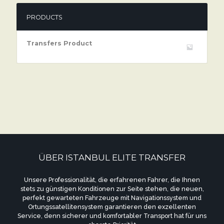
PRODUCTS
Transfers Product
ÜBER ISTANBUL ELITE TRANSFER
Unsere Professionalität, die erfahrenen Fahrer, die Ihnen
stets zu günstigen Konditionen zur Seite stehen, die neuen,
perfekt gewarteten Fahrzeuge mit Navigationssystem und
Ortungssatellitensystem garantieren den exzellenten
Service, denn sicherer und komfortabler Transport hat für uns