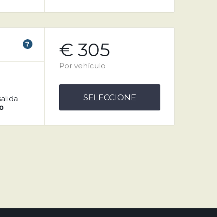
€ 305
?
Por vehículo
SELECCIONE
salida
0