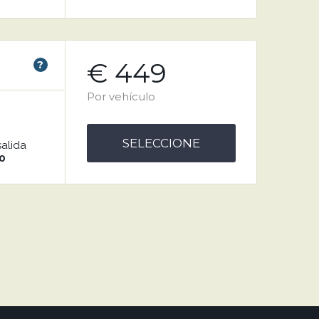
€ 449
?
Por vehículo
SELECCIONE
salida
0