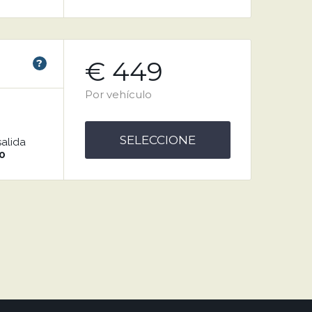
€ 449
?
Por vehículo
SELECCIONE
salida
0