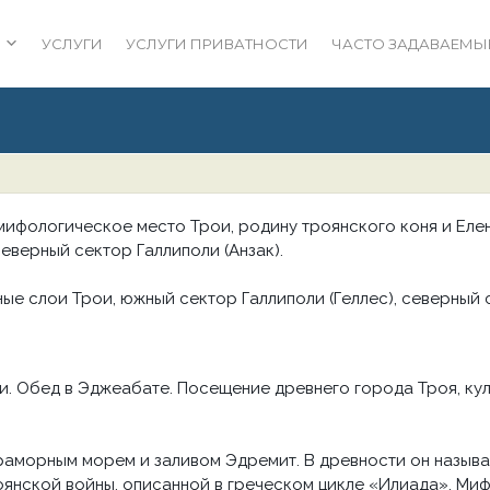
УСЛУГИ
УСЛУГИ ПРИВАТНОСТИ
ЧАСТО ЗАДАВАЕМЫ
ифологическое место Трои, родину троянского коня и Еле
северный сектор Галлиполи (Анзак).
ные слои Трои, южный сектор Галлиполи (Геллес), северный с
ти. Обед в Эджеабате. Посещение древнего города Троя, кул
аморным морем и заливом Эдремит. В древности он называ
янской войны, описанной в греческом цикле «Илиада». Миф 