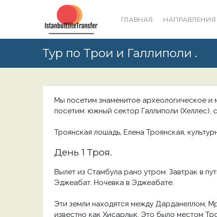
ГЛАВНАЯ
НАПРАВЛЕНИЯ
Тур по Трои и Галлиполи .
Мы посетим знаменитое археологическое и м
посетим: южный сектор Галлиполи (Хеллес), 
Троянская лошадь, Елена Троянская, культур
День 1 Троя.
Вылет из Стамбула рано утром. Завтрак в пу
Эджеабат. Ночевка в Эджеабате.
Эти земли находятся между Дарданеллом, Мр
известно как Хисарлык. Это было местом Тро