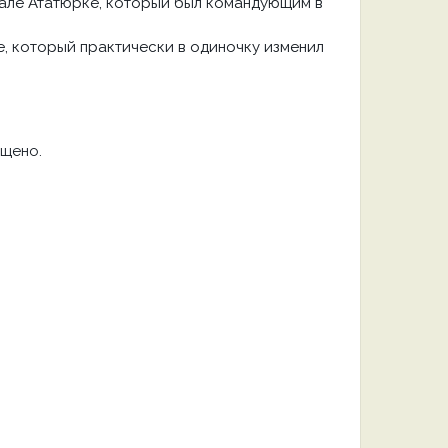
мале Ататюрке, который был командующим в
, который практически в одиночку изменил
ещено.