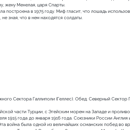
у, жену Менелая, царя Спарты.
а построена в 1975 году. Миф гласит, что лошадь использов
 не зная, что в нем находятся солдаты.
ного Сектора Галлиполи (Геллес). Обед. Северный Сектор Г
ской части Турции, с Эгейским морем на Западе и проливо
ля 1915 года до января 1916 года. Союзники России Англия
Эта война была одной из величайших османских побед во вр