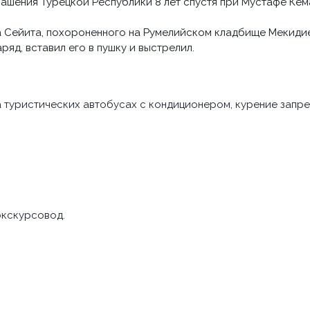
лашения Турецкой Республики 8 лет спустя при Мустафе Ке
а Сейита, похороненного на Румелийском кладбище Мекидие
яд, вставил его в пушку и выстрелил.
а туристических автобусах с кондиционером, курение запр
экскурсовод.