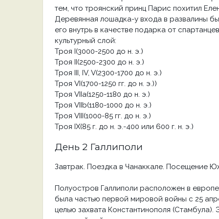
тем, что троянский принц Парис похитил Елен
Деревянная лошадка-у входа в развалины был
его внутрь в качестве подарка от спартанцев,
культурный слой:
Троя I(3000-2500 до н. э.)
Троя II(2500-2300 до н. э.)
Троя III, IV, V(2300-1700 до н. э.)
Троя VI(1700-1250 гг. до н. э.))
Троя VIIa(1250-1180 до н. э.)
Троя VIIb(1180-1000 до н. э.)
Троя VIII(1000-85 гг. до н. э.)
Троя IX(85 г. до н. э.-400 или 600 г. н. э.)
День 2 Галлиполи
Завтрак. Поездка в Чанаккале. Посещение Юж
Полуостров Галлиполи расположен в европей
была частью первой мировой войны с 25 апре
целью захвата Константинополя (Стамбула). 