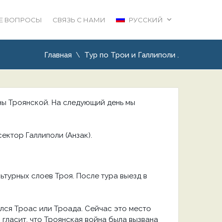
Е ВОПРОСЫ
СВЯЗЬ С НАМИ
РУССКИЙ
Главная
Тур по Трои и Галлиполи .
ны Троянской. На следующий день мы
ектор Галлиполи (Анзак).
ьтурных слоев Троя. После тура выезд в
лся Троас или Троада. Сейчас это место
гласит, что Троянская война была вызвана