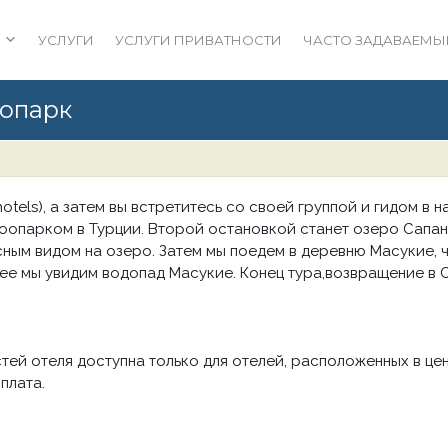
УСЛУГИ
УСЛУГИ ПРИВАТНОСТИ
ЧАСТО ЗАДАВАЕМЫ
оопарк
 hotels), а затем вы встретитесь со своей группой и гидом в
оопарком в Турции. Второй остановкой станет озеро Сапан
асным видом на озеро. Затем мы поедем в деревню Масукие,
е мы увидим водопад Масукие. Конец тура,возвращение в Ст
стей отеля доступна только для отелей, расположенных в це
плата.