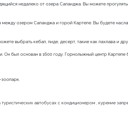
дящийся недалеко от озера Сапанджа. Вы можете прогулять
 между озером Сапанджа и горой Картепе. Вы будете насла
можете выбрать кебап, пиде, десерт, такие как пахлава и д
. Он был основан в 1600 году. Горнолыжный центр Картепе 
-зоопарк.
а туристических автобусах с кондиционером , курение запр