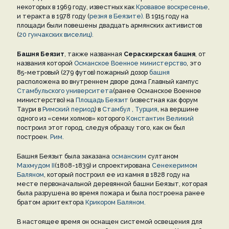
некоторых в 1969 году, известных как
Кровавое воскресенье
,
и теракта в 1978 году (
резня в Беязите).
В 1915 году на
площади были повешены двадцать армянских активистов
(
20 гунчакских виселиц).
Башня Беязит
, также названная
Сераскирская башня
, от
названия которой
Османское Военное министерство
, это
85-метровый (279 футов) пожарный дозор
башня
расположена во внутреннем дворе дома Главный кампус
Стамбульского университета
(ранее Османское Военное
министерство) на
Площадь Беязит
(известная как форум
Таури в
Римский период
) в
Стамбул ,
Турция
, на вершине
одного из «семи холмов» которого
Константин Великий
построил этот город, следуя образцу того, как он был
построен.
Рим.
Башня Беязыт была заказана
османским
султаном
Махмудом II
(1808-1839) и спроектирована
Сенекеримом
Баляном
, который построил ее из камня в 1828 году на
месте первоначальной деревянной башни Беязыт, которая
была разрушена во время пожара и была построена ранее
братом архитектора
Крикором Баляном.
В настоящее время он оснащен системой освещения для