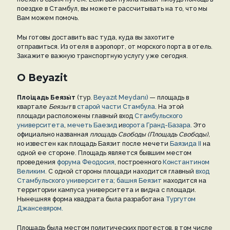
поездке в Стамбул, вы можете рассчитывать на то, что мы
Вам можем помочь.
Мы готовы доставить вас туда, куда вы захотите
отправиться. Из отеля в аэропорт, от морского порта в отель.
Закажите важную транспортную услугу уже сегодня.
О Beyazit
Пло́щадь Беязы́т
(тур.
Beyazıt Meydanı)
— площадь в
квартале
Беязыт
в
старой части Стамбула
. На этой
площади расположены главный вход
Стамбульского
университета
,
мечеть Баезид
и
ворота Гранд-Базара.
Это
официально названная
площадь Свободы
(Площадь Свободы),
но известен как площадь Баязит после мечети
Баязида II
на
одной ее стороне. Площадь является бывшим местом
проведения
форума Феодосия
, построенного
Константином
Великим.
С одной стороны площади находится главный
вход
Стамбульского университета;
башня Беязит
находится на
территории кампуса университета и видна с площади.
Нынешняя форма квадрата была разработана
Тургутом
Джансевяром.
Площадь была местом политических протестов, в том числе