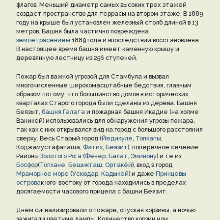
флагов. Меньший диаметр самых высоких трех этажей
создает пространство для террасы на втором этаже. В 1889
году на крыше был установлен железный столб длиной в 13
метров. Башня была частично повреждена
землетрясением
1889 года и впоследствии восстановлена.
В настоящее время башня имеет каменную крышу и
деревянную лестницу из 256 ступеней.
Пожар был важной угрозой для Стамбула и вызвал
многочисленные широкомасштабные бедствия, главным
образом потому, что большинство домов в исторических
кварталах Старого города были сделаны из дерева. Башня
Беязыт,
башня Галата
и пожарная башня Икадие (на холме
Ваникей) использовались для обнаружения угрозы пожара,
так как с них открывался вид на город с большого расстояния
сверху. Весь Старый город (
Йедикуле,
Топкапы
,
Коджамустафапаша,
Фатих
,
Беязит
), поперечное сечение
Районы
Золотого Рога
(
Фенер,
Балат,
Эминону
) и те из
Босфор
(
Топхане
,
Бешикташ
,
Ортакёй
), вход в город
Мраморное море
(
Ускюдар
,
Кадыкёй
) и даже
Принцевы
острова
к юго-востоку от города находились в пределах
досягаемости часового прицела с башни Беязит.
Днем сигнализировали о пожаре, опуская корзины, а ночью
зажигали цветные лампы. Количество корзин или