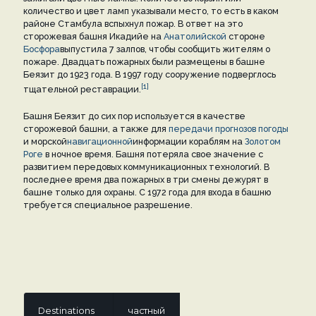
количество и цвет ламп указывали место, то есть в каком
районе Стамбула вспыхнул пожар. В ответ на это
сторожевая башня Икадийе на
Анатолийской
стороне
Босфора
выпустила 7 залпов, чтобы сообщить жителям о
пожаре. Двадцать пожарных были размещены в башне
Беязит до 1923 года. В 1997 году сооружение подверглось
[1]
тщательной реставрации.
Башня Беязит до сих пор используется в качестве
сторожевой башни, а также для
передачи прогнозов погоды
и морской
навигационной
информации кораблям на
Золотом
Роге
в ночное время. Башня потеряла свое значение с
развитием передовых коммуникационных технологий. В
последнее время два пожарных в три смены дежурят в
башне только для охраны. С 1972 года для входа в башню
требуется специальное разрешение.
Destinations
частный