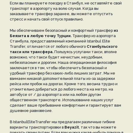
Если вы планируете поездку в Стамбул, не оставляйте свой
транспорт в аэропорту на волю случая. Когда вы
заказываете трансфер заранее, вы можете отпустить
стресс и начать свой отпуск правильно.
Мы обеспечиваем безопасный и комфортный трансфер
из
Беязита в любую точку Турции.
Трансфер из аэропорта
Стамбула, предоставляемый компанией Istanbul Elite
Transfer, отличается от любого обычного
Стамбульского
такси или трансфера.
Пользуясь услугами такси, вполне
возможно, что такси будет нечистым, неудобным,
небезопасным и дорогим. Наша операционная философия
заключается в том, чтобы обеспечить безопасный и
удобный трансфер без каких-либо лишних затрат. Мы не
взимаем никакой дополнительной платы из-за задержки
рейса или пробок на дорогах. Кроме того, весьма трудно и
утомительно добираться до любого места на метро, на
автобусе от / до аэропорта или на любом другом
общественном транспорте. Использование наших услуг
сделает ваше пребывание комфортным и гарантирует вам
душевное равновесие.
В IstanbulEliteTransfer мы предлагаем различные гибкие
варианты транспортировки в
Beyazit
, так что вы можете
поехать своим путем. Если вам нужна какая-нибудь помощь в