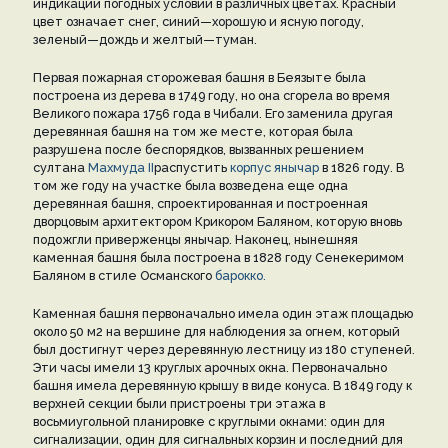
индикации погодных условий в различных цветах. Красный
цвет означает снег, синий—хорошую и ясную погоду,
зеленый—дождь и желтый—туман.
Первая пожарная сторожевая башня в Беязыте была
построена из дерева в 1749 году, но она сгорела во время
Великого пожара 1756 года в Чибали. Его заменила другая
деревянная башня на том же месте, которая была
разрушена после беспорядков, вызванных решением
султана
Махмуда II
распустить
корпус янычар
в 1826 году. В
том же году на участке была возведена еще одна
деревянная башня, спроектированная и построенная
дворцовым архитектором Крикором Баляном, которую вновь
подожгли приверженцы янычар. Наконец, нынешняя
каменная башня была построена в 1828 году Сенекеримом
Баляном в стиле Османского
барокко.
Каменная башня первоначально имела один этаж площадью
около 50 м2 на вершине для наблюдения за огнем, который
был достигнут через деревянную лестницу из 180 ступеней.
Эти часы имели 13 круглых арочных окна. Первоначально
башня имела деревянную крышу в виде конуса. В 1849 году к
верхней секции были пристроены три этажа в
восьмиугольной планировке с круглыми окнами: один для
сигнализации, один для сигнальных корзин и последний для