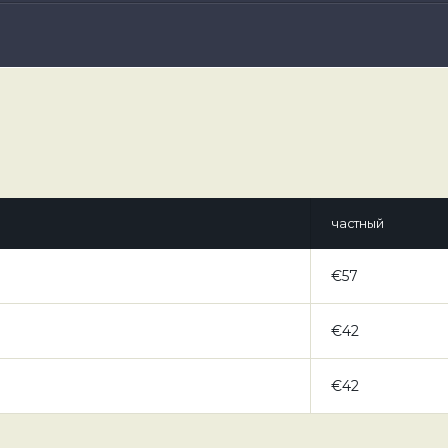
частный
€57
€42
€42