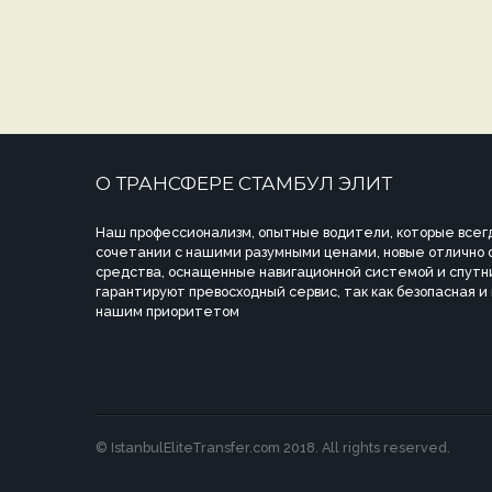
О ТРАНСФЕРЕ СТАМБУЛ ЭЛИТ
Наш профессионализм, опытные водители, которые всегд
сочетании с нашими разумными ценами, новые отлично
средства, оснащенные навигационной системой и спутн
гарантируют превосходный сервис, так как безопасная и
нашим приоритетом
© IstanbulEliteTransfer.com 2018. All rights reserved.