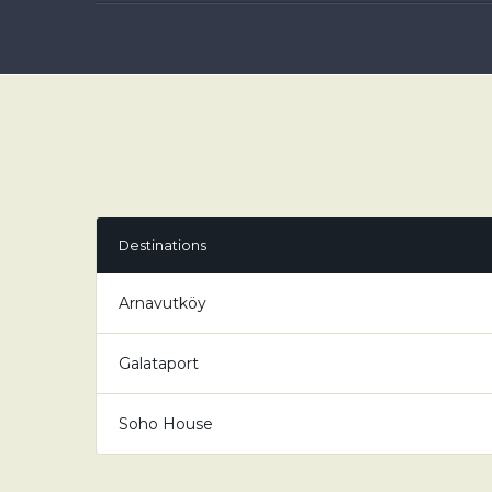
Destinations
Arnavutköy
Galataport
Soho House