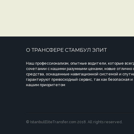
О ТРАНСФЕРЕ СТАМБУЛ ЭЛИТ
Наш профессионализм, опытные водители, которые всегд
сочетании с нашими разумными ценами, новые отлично
средства, оснащенные навигационной системой и спутн
гарантируют превосходный сервис, так как безопасная и
нашим приоритетом
© IstanbulEliteTransfer.com 2018. All rights reserved.