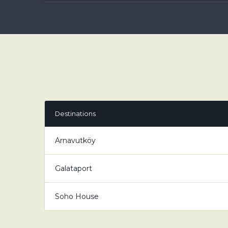
Destinations
Arnavutköy
Galataport
Soho House