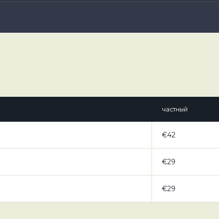
частный
€42
€29
€29