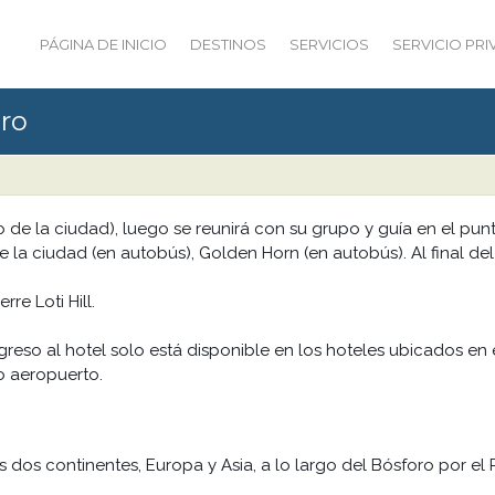
PÁGINA DE INICIO
DESTINOS
SERVICIOS
SERVICIO PR
oro
o de la ciudad), luego se reunirá con su grupo y guía en el pu
s de la ciudad (en autobús), Golden Horn (en autobús). Al final de
re Loti Hill.
egreso al hotel solo está disponible en los hoteles ubicados en
o aeropuerto.
s dos continentes, Europa y Asia, a lo largo del Bósforo por el