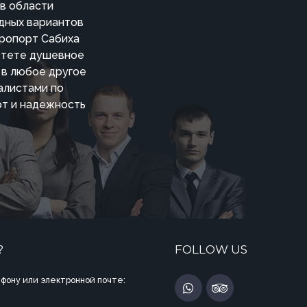
в области
дных вариантов
эропорт Сабиха
бретете душевное
и в любое другое
алистами по
рт и надежность
?
FOLLOW US
фону или электронной почте: