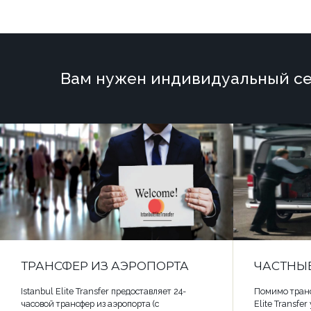
Вам нужен индивидуальный се
ТРАНСФЕР ИЗ АЭРОПОРТА
ЧАСТНЫ
Istanbul Elite Transfer предоставляет 24-
Помимо транс
часовой трансфер из аэропорта (с
Elite Transfe