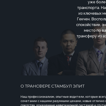
уже боле
транспорта. Н
из ключевых м
Гекчен. Восполь
спокойствие, зн
место по в
трансферу из а
О ТРАНСФЕРЕ СТАМБУЛ ЭЛИТ
Наш профессионализм, опытные водители, которые всегд
сочетании с нашими разумными ценами, новые отлично
средства, оснащенные навигационной системой и спутн