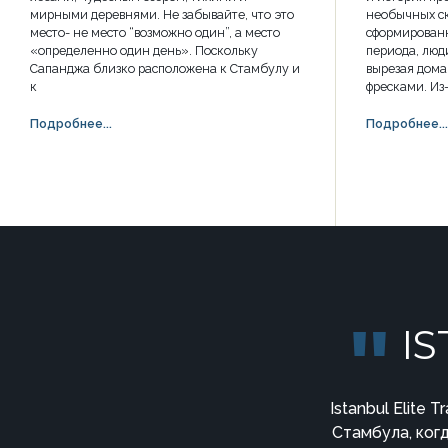
мирными деревнями. Не забывайте, что это
необычных ск
место- не место “возможно один”, а место
сформированн
«определенно один день». Поскольку
периода, люд
Сапанджа близко расположена к Стамбулу и
вырезая дома
к
фресками. Из
Подробнее...
Подробнее...
I
Istanbul Elite
Стамбула, ког