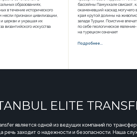
альных образованиях,
бассейны Памуккале свисают, к
ых в течение исторического
окаменевший каскад могучего в
и несли признаки цивилизации,
края крутой долины на живопис
 и церкви и украшая их
западе Турции. Поистине впеча
-за византийского искусства
по себе геологическое явление
на турецком означает
Подробнее...
STANBUL ELITE TRANSF
 Transfer является одной из ведущих компаний по трансфе
да речь заходит о надежности и безопасности. Наша сл