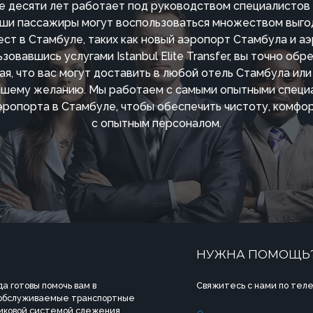
е десяти лет работает под руководством специалистов 
аши пассажиры могут воспользоваться множеством выго
ест в Стамбуле, таких как новый аэропорт Стамбула и а
зовавшись услугами Istanbul Elite Transfer, вы точно о
ая, что вас могут доставить в любой отель Стамбула ил
ашему желанию. Мы работаем с самыми опытными специ
эропорта в Стамбуле, чтобы обеспечить чистоту, комфо
с опытным персоналом.
НУЖНА ПОМОЩЬ
а готовы помочь вам в
Свяжитесь с нами по теле
 обслуживаемые транспортные
иковой системой слежения,