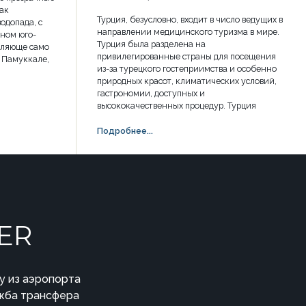
ак
Турция, безусловно, входит в число ведущих в
одопада, с
направлении медицинского туризма в мире.
ном юго-
Турция была разделена на
тляюще само
привилегированные страны для посещения
- Памуккале,
из-за турецкого гостеприимства и особенно
природных красот, климатических условий,
гастрономии, доступных и
высококачественных процедур. Турция
Подробнее...
ER
ру из аэропорта
ужба трансфера