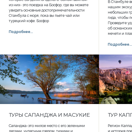
В Стамбуле в
из них- это поездка на Босфор, где вы можете
нашим экскур
увидеть основные достопримечательности
небольших гр
Стамбула с моря, пока вы пьете чай или
гида, чтобы 
турецкий кофе. Босфор
Проведите уд
об османских
Подробнее...
мечети и пла
Подробнее...
ТУРЫ САПАНДЖА И МАСУКИЕ
ТУР КАП
Сапанджа-это милое место с его зелеными
Регион Каппа
лесами, чудесным озером, тихими и
и история пр