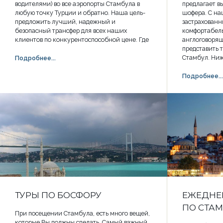
водителями) во все аэропорты Стамбула в
предлагает в
любую точку Турции и обратно. Наша цель-
шофера. С н
предложить лучший, надежный и
застрахован
безопасный трансфер для всех наших
комфортабел
клиентов по конкурентоспособной цене. Где
англоговорящ
представить 
Стамбул. Ниж
Подробнее...
Подробнее...
ТУРЫ ПО БОСФОРУ
ЕЖЕДНЕ
ПО СТА
При посещении Стамбула, есть много вещей,
которые Вы должны сделать. Самый важный