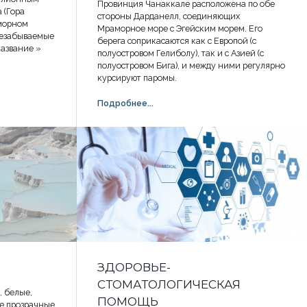
Провинция Чанаккале расположена по обе
 (Гора
стороны Дарданелл, соединяющих
аморном
Мраморное море с Эгейским морем. Его
незабываемые
берега соприкасаются как с Европой (с
Название »
полуостровом Гелиболу), так и с Азией (с
полуостровом Бига), и между ними регулярно
курсируют паромы.
Подробнее...
ЗДОРОВЬЕ-
СТОМАТОЛОГИЧЕСКАЯ
, белые,
ПОМОЩЬ
е прозрачные