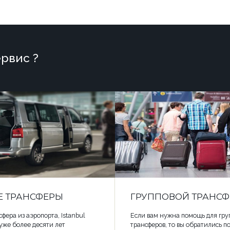
рвис ?
Е ТРАНСФЕРЫ
ГРУППОВОЙ ТРАНСФ
фера из аэропорта, Istanbul
Если вам нужна помощь для гру
r уже более десяти лет
трансферов, то вы обратились п