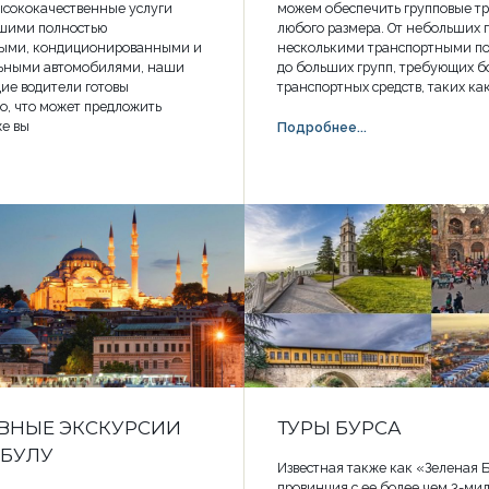
ысококачественные услуги
можем обеспечить групповые т
ашими полностью
любого размера. От небольших г
ными, кондиционированными и
несколькими транспортными п
ьными автомобилями, наши
до больших групп, требующих 
ие водители готовы
транспортных средств, таких ка
то, что может предложить
е вы
Подробнее...
ВНЫЕ ЭКСКУРСИИ
ТУРЫ БУРСА
МБУЛУ
Известная также как «Зеленая Б
провинция с ее более чем 3-м