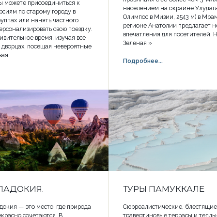
ы можете присоединиться к
населением на окраине Улудага
сиям по старому городу в
Олимпос в Мизии, 2543 м) в Мр
уппах или нанять частного
регионе Анатолии предлагает 
персонализировать свою поездку.
впечатления для посетителей. 
ивительное время, изучая все
Зеленая »
 дворцах, посещая невероятные
вая
Подробнее...
ПАДОКИЯ.
ТУРЫ ПАМУККАЛЕ
докия — это место, где природа
Сюрреалистические, блестящие
екрасно сочетаются. В
травертиновые террасы и теплы