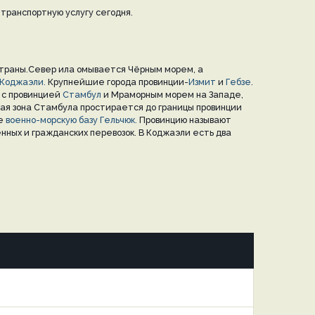
 транспортную услугу сегодня.
траны.Север ила омывается Чёрным морем, а
 Коджаэли.
Крупнейшие города провинции-
Измит
и
Гебзе
.
 с провинцией
Стамбул
и Мраморным морем на Западе,
ая зона Стамбула простирается до границы провинции
ле
военно-морскую базу Гельчюк.
Провинцию называют
енных и гражданских перевозок. В Коджаэли есть два