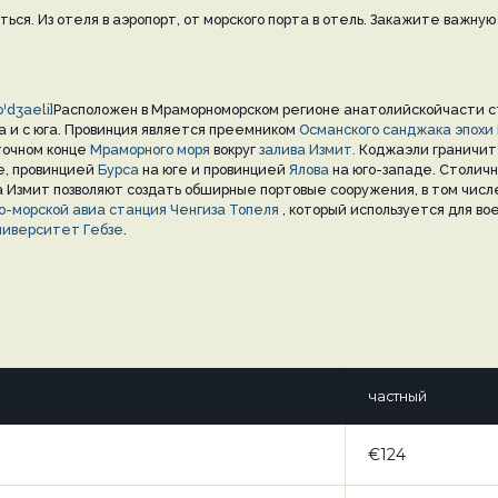
ться. Из отеля в аэропорт, от морского порта в отель. Закажите важную
oˈdʒaeli]
Расположен в Мраморноморском регионе анатолийскойчасти с
а и с юга. Провинция является преемником
Османского
санджака эпохи
точном конце
Мраморного моря
вокруг
залива Измит.
Коджаэли граничит
е, провинцией
Бурса
на юге и провинцией
Ялова
на юго-западе. Столичн
 Измит позволяют создать обширные портовые сооружения, в том чис
о-морской авиа станция Ченгиза Топеля
, который используется для во
ниверситет Гебзе
.
частный
€124