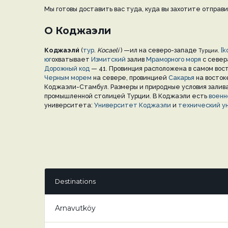
Мы готовы доставить вас туда, куда вы захотите отправи
О Коджаэли
Коджаэли́
(
тур
.
Kocaeli
) —ил на северо-западе
.
[k
Турции
юг
охватывает
Измитский
залив
Мраморного моря
с север
Дорожный код
— 41. Провинция расположена в самом вос
Черным морем
на севере, провинцией
Сакарья
на восток
Коджаэли-Стамбул. Размеры и природные условия залива
промышленной столицей Турции. В Коджаэли есть
военн
университета:
Университет Коджаэли
и
технический у
Destinations
Arnavutköy