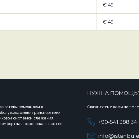
€149
€149
НУЖНА ПОМОЩЬ
а готовы помочь вам в
Свяжитесь с нами по теле
 обслуживаемые транспортные
иковой системой слежения,
+90-541 388 34
 комфортная перевозка является
info@istanbule