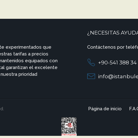
¿NECESITAS AYUD
nte experimentados que
Contáctenos por teléf
tras tarifas a precios
 mantenidos equipados con
+90-541 388 34
al garantizan el excelente
nuestra prioridad
info@istanbule
d.
Página de inicio
F.A.