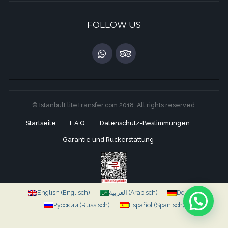
FOLLOW US
© IstanbulEliteTransfer.com 2018. All rights reserved.
Startseite
F.A.Q.
Datenschutz-Bestimmungen
Garantie und Rückerstattung
English
(
Englisch
)
العربية
(
Arabisch
)
Deutsch
Русский
(
Russisch
)
Español
(
Spanisch
)